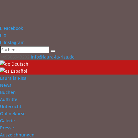
Facebook
X
Instagram
+49306943292
info@laura-la-risa.de
Deutsch
Español
Laura la Risa
News
Buchen
Auftritte
Unterricht
Onlinekurse
Galerie
Presse
Auszeichnungen