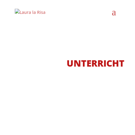
FLAMENCO
UNTERRICHT
Niemand kann mir nehmen was ich
getanzt habe!