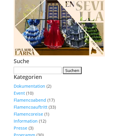
Suche
Suchen
Kategorien
nach:
Dokumentation
(2)
Event
(10)
Flamencoabend
(17)
Flamencoauftritt
(33)
Flamencoreise
(1)
Information
(12)
Presse
(3)
Programm
(30)