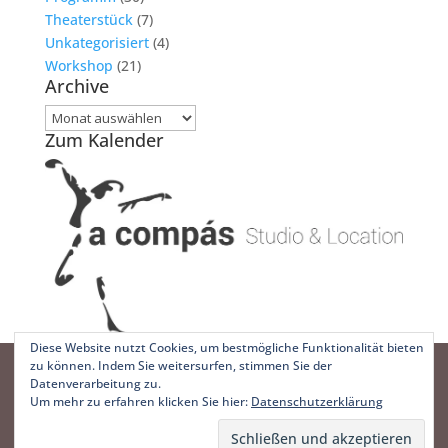
Theaterstück
(7)
Unkategorisiert
(4)
Workshop
(21)
Archive
Archive
Zum Kalender
Diese Website nutzt Cookies, um bestmögliche Funktionalität bieten
zu können. Indem Sie weitersurfen, stimmen Sie der
Facebook
Datenverarbeitung zu.
X
Um mehr zu erfahren klicken Sie hier:
Datenschutzerklärung
Instagram
Designed by
Elegant Themes
| Powered by