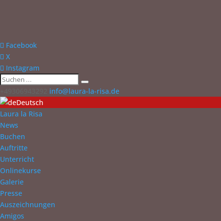
Facebook
X
Instagram
+49306943292
info@laura-la-risa.de
Deutsch
Laura la Risa
News
Buchen
Auftritte
Unterricht
Onlinekurse
Galerie
Presse
Auszeichnungen
Amigos