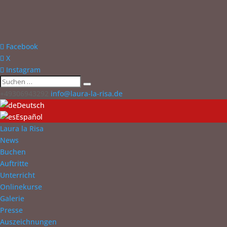
Facebook
X
Instagram
+49306943292
info@laura-la-risa.de
Deutsch
Español
Laura la Risa
News
Buchen
Auftritte
Unterricht
Onlinekurse
Galerie
Presse
Auszeichnungen